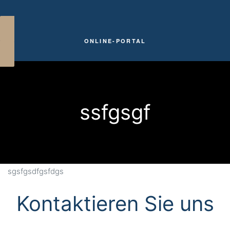
ONLINE-PORTAL
ssfgsgf
ung
ung
sgsfgsdfgsfdgs
Kontaktieren Sie uns